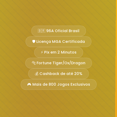
🇧🇷 96A Oficial Brasil
🛡️ Licença MGA Certificada
⚡ Pix em 2 Minutos
🐅 Fortune Tiger/Ox/Dragon
💰 Cashback de até 20%
🎮 Mais de 800 Jogos Exclusivos