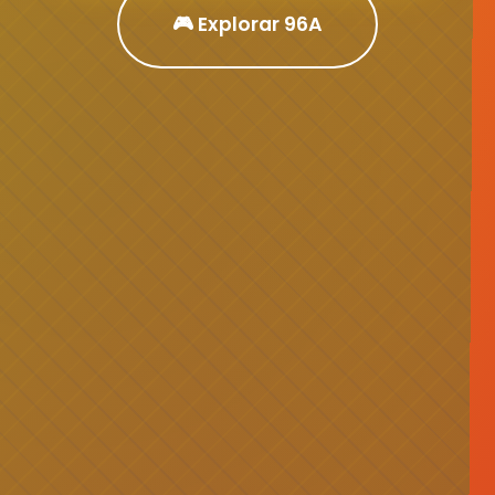
🎮 Explorar 96A