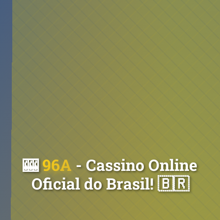
🎰
96A
- Cassino Online
Oficial do Brasil! 🇧🇷