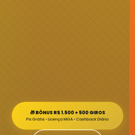
🎁 BÔNUS R$ 1.500 + 500 GIROS
Pix Grátis • Licença MGA • Cashback Diário