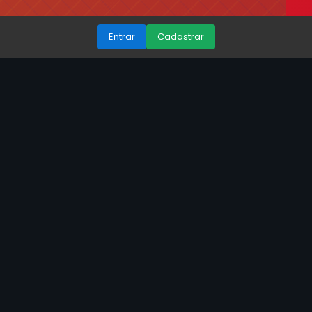
Entrar
Cadastrar
96A | Exploring the
Intricacies of Mahjong: The
Cultural Phenomenon
Dive into the rich history, strategy, and