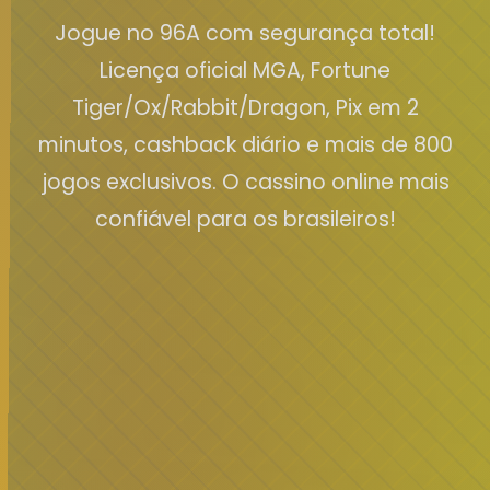
Jogue no 96A com segurança total!
Licença oficial MGA, Fortune
Tiger/Ox/Rabbit/Dragon, Pix em 2
minutos, cashback diário e mais de 800
jogos exclusivos. O cassino online mais
confiável para os brasileiros!