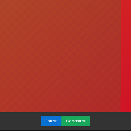
Entrar
Cadastrar