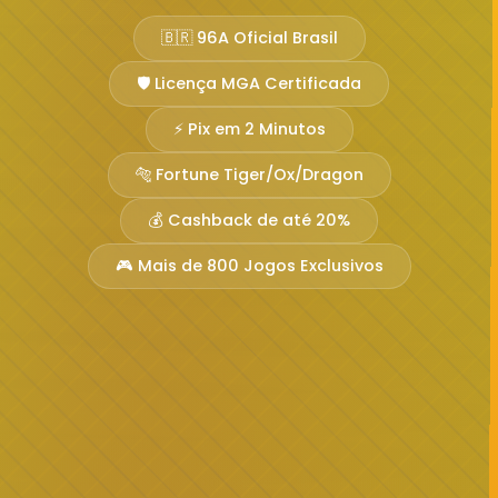
🇧🇷 96A Oficial Brasil
🛡️ Licença MGA Certificada
⚡ Pix em 2 Minutos
🐅 Fortune Tiger/Ox/Dragon
💰 Cashback de até 20%
🎮 Mais de 800 Jogos Exclusivos