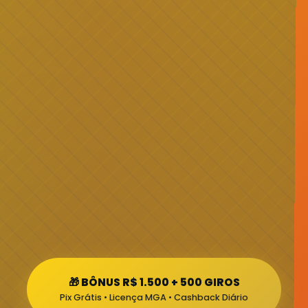
🎁 BÔNUS R$ 1.500 + 500 GIROS
Pix Grátis • Licença MGA • Cashback Diário