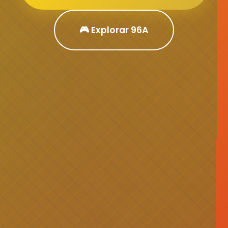
🎮 Explorar 96A