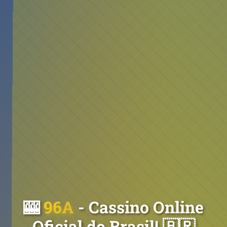
🎰
96A
- Cassino Online
Oficial do Brasil! 🇧🇷