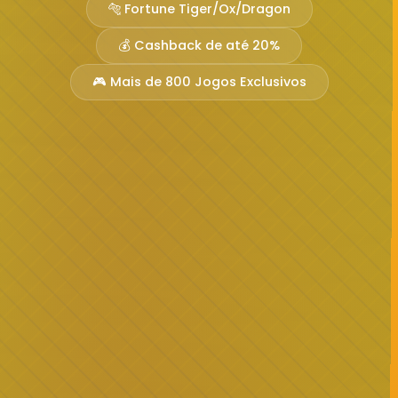
🐅 Fortune Tiger/Ox/Dragon
💰 Cashback de até 20%
🎮 Mais de 800 Jogos Exclusivos