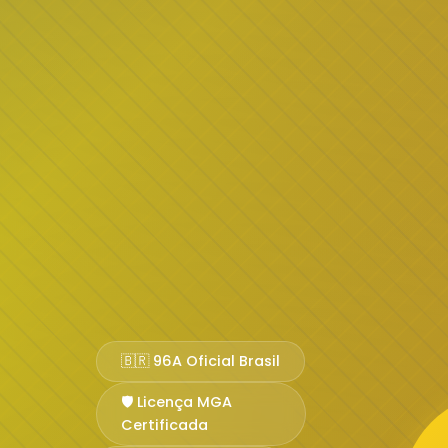
🇧🇷 96A Oficial Brasil
🛡️ Licença MGA
Certificada