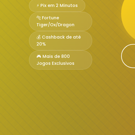
⚡ Pix em 2 Minutos
🐅 Fortune
Tiger/Ox/Dragon
💰 Cashback de até
20%
🎮 Mais de 800
Jogos Exclusivos