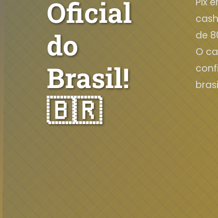
Oficial
Pix 
cash
do
de 8
O ca
Brasil!
conf
brasi
🇧🇷