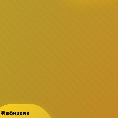
🎁 BÔNUS R$