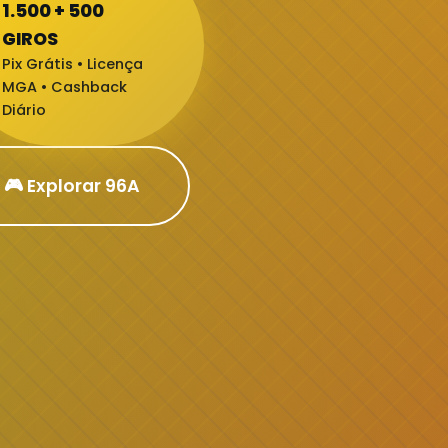
1.500 + 500
GIROS
Pix Grátis • Licença
MGA • Cashback
Diário
🎮 Explorar 96A