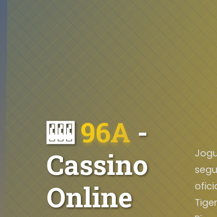
🎰
96A
-
Cassino
Jogu
segu
Online
ofic
Tige