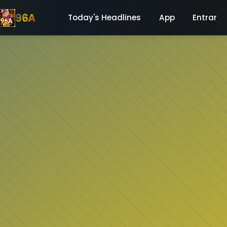
96A
Today's Headlines
App
Entrar