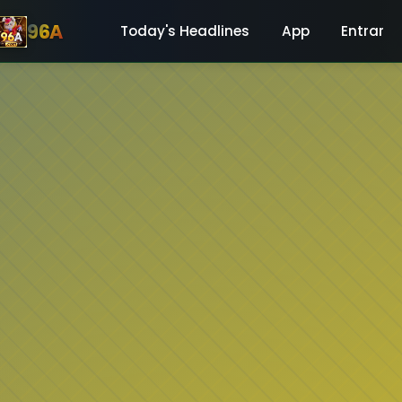
96A
Today's Headlines
App
Entrar