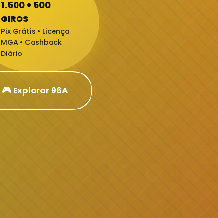
1.500 + 500
GIROS
Pix Grátis • Licença
MGA • Cashback
Diário
🎮 Explorar 96A