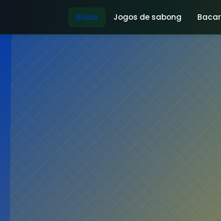
Início
Jogos de sabong
Bacar