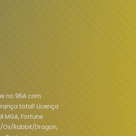
e no 96A com
rança total! Licença
ial MGA, Fortune
r/Ox/Rabbit/Dragon,